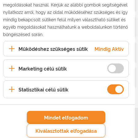
Kábeltv
megoldásokat használ. Kérjük az alábbi gombok segítségével
nyilatkozz arról, hogy az oldal működéséhez szükséges és így
mindig bekapcsolt sütiken felül milyen választható sütiket és
Mobilinternet
egyéb megoldásokat használhatunk a weboldalunkon történő
böngészésed során.
Működéshez szükséges sütik
Mindig Aktív
Mobiltelefon
Marketing célú sütik
Vezetékes telefon
Statisztikai célú sütik
Mindet elfogadom
SZOLGÁLTATÁSAINK
Kiválasztottak elfogadása
RÓLUNK