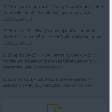
2025. május 31 - június 6. - "Nyerj Xiaomi Redmi Note 14
5G mobiltelefont! - Szentlőrinc" nyereményjáték
Játékszabályzat
2025. május 18. - "Nyerj szuper ajándékcsomagot! -
Kiskőrös" a mozgó Értékesítési Ponthoz kapcsolódóan
Játékszabályzat
2025. április 24-27. - "Nyerj Samsung Galaxy A26 5G
mobiltelefont Balatonfüreden az Ultrabalatonon!" -
nyereményjáték
Játékszabályzat
2025. március 8. - "Szurkolói nyereményjáték!" -
Szekszárd TARR KSC mérkőzés
Játékszabályzat