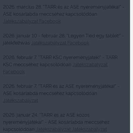
2026. március 28. "TARR és az ASE nyereményjátéka!" -
ASE kosárlabda meccséhez kapcsolódóan
Játékszabályzat
Facebook
2026. január 10 - február 28. "Legyen Tiéd egy tablet!" -
játékfelhívás
Játékszabályzat
Facebook
2026. február 7. "TARR KSC nyereményjáték!" - TARR
KSC meccséhez kapcsolódóan
Játékszabályzat
Facebook
2026. február 7. "TARR és az ASE nyereményjátéka!" -
ASE kosárlabda meccséhez kapcsolódóan
Játékszabályzat
2026. január 24. "TARR és az ASE közös
nyereményjátéka!" - ASE kosárlabda meccséhez
kapcsolódóan
Játékszabályzat
Játékszabályzat