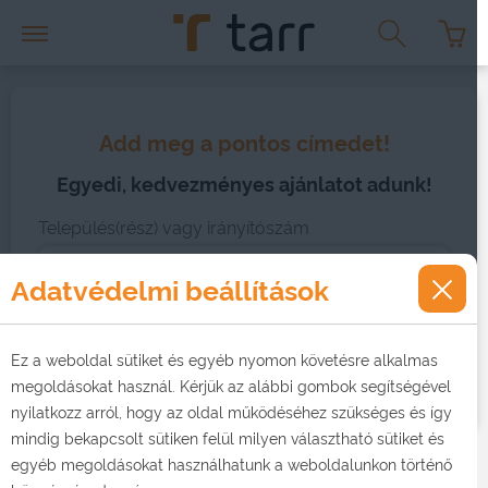
Add meg a pontos címedet!
Egyedi, kedvezményes ajánlatot adunk!
Település(rész) vagy irányítószám
Adatvédelmi beállítások
MEHET
Ez a weboldal sütiket és egyéb nyomon követésre alkalmas
megoldásokat használ. Kérjük az alábbi gombok segítségével
nyilatkozz arról, hogy az oldal működéséhez szükséges és így
mindig bekapcsolt sütiken felül milyen választható sütiket és
egyéb megoldásokat használhatunk a weboldalunkon történő