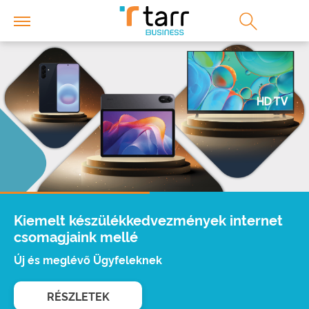
Kiemelt készülékkedvezmények internet
csomagjaink mellé
Új és meglévő Ügyfeleknek
RÉSZLETEK