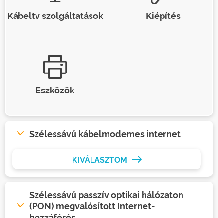
Kábeltv szolgáltatások
Kiépítés
Eszközök
Szélessávú kábelmodemes internet
KIVÁLASZTOM
Szélessávú passzív optikai hálózaton
(PON) megvalósított Internet-
hozzáférés