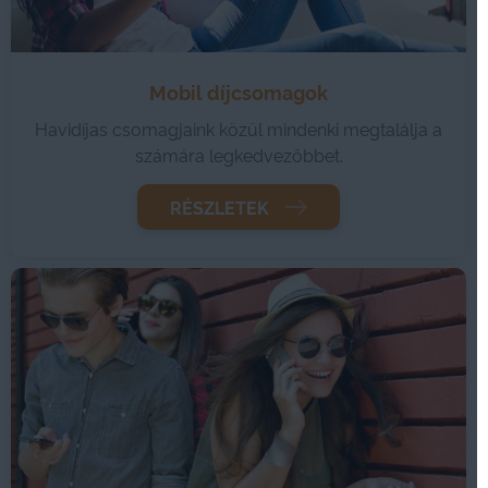
Mobil díjcsomagok
Havidíjas csomagjaink közül mindenki megtalálja a
számára legkedvezőbbet.
RÉSZLETEK