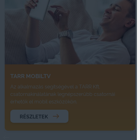
TARR MOBILTV
Az alkalmazás segítségével a TARR Kft.
csatornakínálatának legnépszerűbb csatornái
érhetők el mobil eszközökön.
RÉSZLETEK