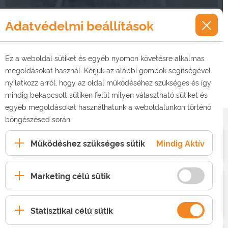
Adatvédelmi beállítások
Mobil készülékek
Több, mint 60 készülék közül választhatsz. Minden
készülékünk kártyafüggetlen!
Ez a weboldal sütiket és egyéb nyomon követésre alkalmas
megoldásokat használ. Kérjük az alábbi gombok segítségével
RÉSZLETEK
nyilatkozz arról, hogy az oldal működéséhez szükséges és így
mindig bekapcsolt sütiken felül milyen választható sütiket és
egyéb megoldásokat használhatunk a weboldalunkon történő
böngészésed során.
Működéshez szükséges sütik
Mindig Aktív
Kiegészítő adatjegy
Marketing célú sütik
Adatjegyek EU-n kívüli
használatra (Kalandor Net
csomagok)
Statisztikai célú sütik