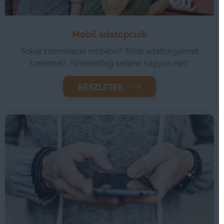
Mobil adatopciók
Sokat internetezel mobilon? Több adatforgalmat
szeretnél? Átmenetileg kellene nagyob net?
RÉSZLETEK