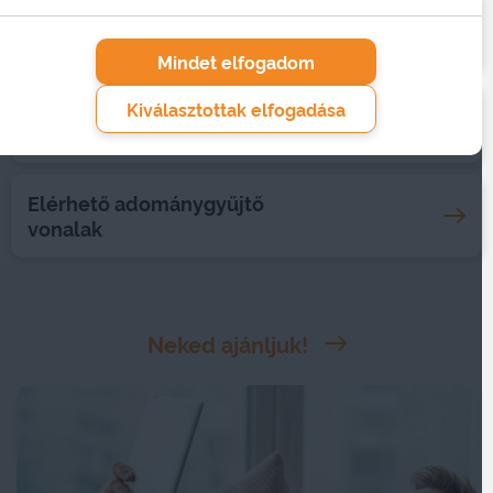
Önálló mobilinternet
csomagjaink
Mindet elfogadom
Kiválasztottak elfogadása
Hasznos információk
Elérhető adománygyűjtő
vonalak
Neked ajánljuk!