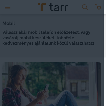
Mobil
Válassz akár mobil telefon előfizetést, vagy
vásárolj mobil készüléket, többféle
kedvezményes ajánlatunk közül választhatsz.