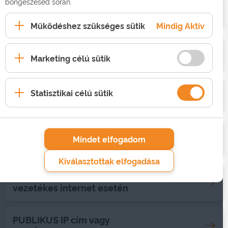
böngészésed során.
Készülékek
Működéshez szükséges sütik
Mindig Aktív
Digitális Jólét Alapcsomag
Marketing célú sütik
Statisztikai célú sütik
Hasznos információk
Hálózatsemlegesség
Mindet elfogadom
mobilinternet esetén
Kiválasztottak elfogadása
Hálózatsemlegesség
vezetékes internet esetén
PUBLIKUS IP cím vagy