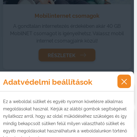
Mobilinternet csomagok
A gondtalan internetezés érdekében akár 40 GB
MobilNET csomagot is igényelhetsz. Válassz mobil
internet csomagjaink közül!
RÉSZLETEK
Adatvédelmi beállítások
Mikrohullámú internet
Ez a weboldal sütiket és egyéb nyomon követésre alkalmas
megoldásokat használ. Kérjük az alábbi gombok segítségével
nyilatkozz arról, hogy az oldal működéséhez szükséges és így
Mobilnet mobil előfizetéshez
mindig bekapcsolt sütiken felül milyen választható sütiket és
egyéb megoldásokat használhatunk a weboldalunkon történő