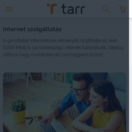
Internet szolgáltatás
A gondtalan internetezés élményét nyújthatja az akár
1000 Mbit/s sávszélességű internet hálózatunk. Válassz
otthoni vagy mobilinternet csomagjaink közül!