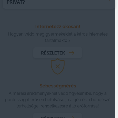
PRIVÁT?
Internetezz okosan!
Hogyan védd meg gyermekeidet a káros internetes
tartalmaktól?
RÉSZLETEK
Sebességmérés
A mérési eredményeknél vedd figyelembe, hogy a
pontosságát erősen befolyásolja a gép és a böngésző
terheltsége, rendelkezésre álló erőforrása!