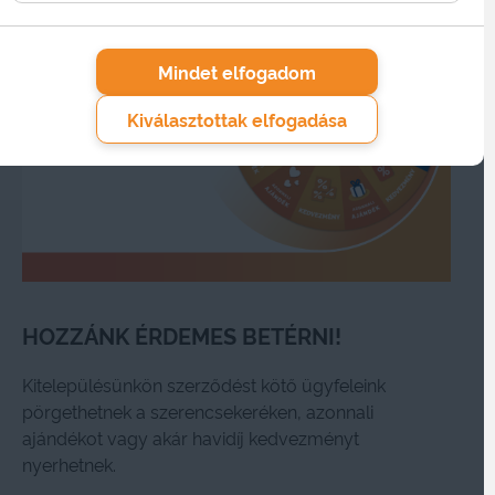
Mindet elfogadom
Kiválasztottak elfogadása
HOZZÁNK ÉRDEMES BETÉRNI!
Kitelepülésünkön szerződést kötő ügyfeleink
pörgethetnek a szerencsekeréken, azonnali
ajándékot vagy akár havidíj kedvezményt
nyerhetnek.