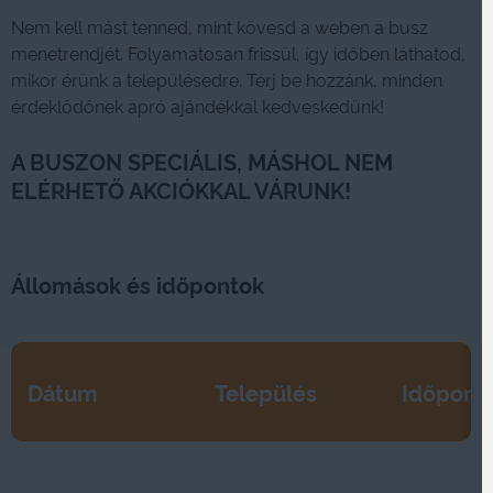
Nem kell mást tenned, mint kövesd a weben a busz
menetrendjét. Folyamatosan frissül, így időben láthatod,
mikor érünk a településedre. Térj be hozzánk, minden
érdeklődőnek apró ajándékkal kedveskedünk!
A BUSZON SPECIÁLIS, MÁSHOL NEM
ELÉRHETŐ AKCIÓKKAL VÁRUNK!
Állomások és időpontok
Dátum
Település
Időpont