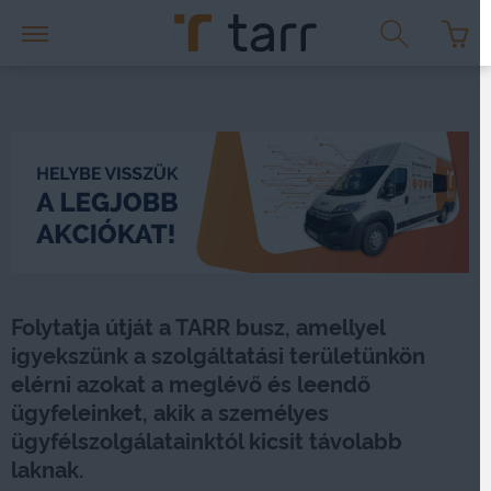
Folytatja útját a TARR busz, amellyel
igyekszünk a szolgáltatási területünkön
elérni azokat a meglévő és leendő
ügyfeleinket, akik a személyes
ügyfélszolgálatainktól kicsit távolabb
laknak.