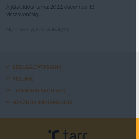
A játék időtartama: 2022. december 13. -
visszavonásig.
Nyereményjáték szabályzat
SZOLGÁLTATÁSAINK
RÓLUNK
TECHNIKAI SEGÍTSÉG
HASZNOS INFORMÁCIÓK