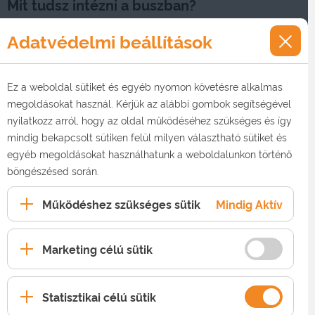
Mit tudsz intézni a buszban?
Szerződéssel kapcsolatos ügyintézés
⁣:
Adatvédelmi beállítások
szerződéskötés, szerződés hosszabbítás,
csomagváltás, módosítás, áthelyezés igénylése,
előfizetői adatok módosítása, stb.
Ez a weboldal sütiket és egyéb nyomon követésre alkalmas
megoldásokat használ. Kérjük az alábbi gombok segítségével
Számlázással kapcsolatos ügyek intézése
:
nyilatkozz arról, hogy az oldal működéséhez szükséges és így
számlamásolat kérése, hívásrészletező igénylése
mindig bekapcsolt sütiken felül milyen választható sütiket és
stb.
egyéb megoldásokat használhatunk a weboldalunkon történő
böngészésed során.
Egyéb ügyintézés
⁣: készülékvásárlás, díjköteles
munkák megrendelése: plusz vételi hely kiépítése,
Működéshez szükséges sütik
Mindig Aktív
ingatlanon belüli áthelyezés igénylése, televízió
beállítás stb.
Marketing célú sütik
Böngéssz
aktuális akcióink
között!
Statisztikai célú sütik