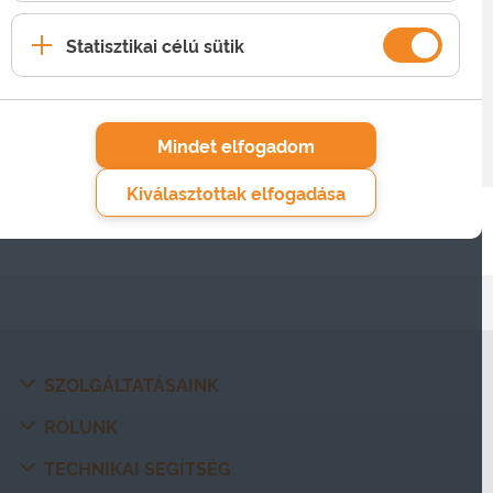
A mobilkészülékeken nem javasolt az ismeretlen
forrásból származó alkalmazások telepítésének
Statisztikai célú sütik
engedélyezése. Ezen felül célszerű, ha
készülékeden biztonsági szoftvert is használsz, ami
blokkolja az ehhez hasonló kártékony tartalmakat.
Mindet elfogadom
Kiválasztottak elfogadása
SZOLGÁLTATÁSAINK
RÓLUNK
TECHNIKAI SEGÍTSÉG