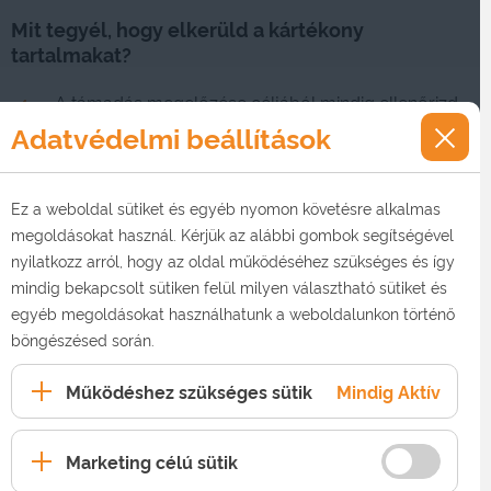
Mit tegyél, hogy elkerüld a kártékony
tartalmakat?
A támadás megelőzése céljából mindig ellenőrizd,
hogy valóban attól a csomagküldő szolgáltatótól
Adatvédelmi beállítások
kapod az SMS-t, amelyiktől a csomagot várod!
A csomagküldő szolgáltatók saját, hivatalos
Ez a weboldal sütiket és egyéb nyomon követésre alkalmas
weblapjukra irányítják át a felhasználókat a
megoldásokat használ. Kérjük az alábbi gombok segítségével
csomagkövetési rendszer eléréséhez! A legtöbb
nyilatkozz arról, hogy az oldal működéséhez szükséges és így
esetben a szolgáltatók közvetlenül az üzenetben is
mindig bekapcsolt sütiken felül milyen választható sütiket és
tájékoztatnak a kézbesítés várható időpontjáról,
egyéb megoldásokat használhatunk a weboldalunkon történő
ezért azt nem szükséges külön felületen ellenőrizni.
böngészésed során.
Mielőtt az üzenetben érkezett linkre kattintanál,
Működéshez szükséges sütik
Mindig Aktív
bizonyosodj meg arról, hogy a link megegyezik-e a
szolgáltató hivatalos oldalával. Ha ettől eltér,
semmiképp ne nyisd meg a hivatkozást!
Marketing célú sütik