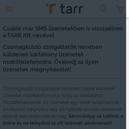
Csalók már SMS üzenetekben is visszaélnek
a TARR Kft nevével
Csomagküldő szolgáltatók nevében
küldenek kártékony üzenetet
mobiltelefonodra. Óvakodj az ilyen
üzenetek megnyitásától!
Csomagküldő szolgáltatók nevében csalók küldenek
üzenetet mobiltelefonodra, hogy az adataidhoz
hozzáférhessenek. Az üzenetek egy linket tartalmaznak,
amelyeket megnyitva egy szolgáltató arculati elemeivel
ellátott weboldala jelenik meg.
Semmiképp se kattints a
linkre és ne telepítsd az ott felkínált alkalmazást!