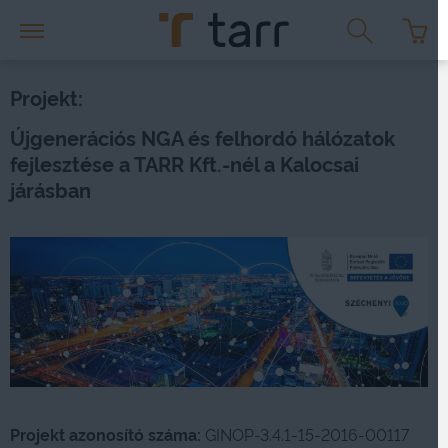
Projekt:
Újgenerációs NGA és felhordó hálózatok
fejlesztése a TARR Kft.-nél a Kalocsai
járásban
Projekt azonosító száma:
GINOP-3.4.1-15-2016-00117