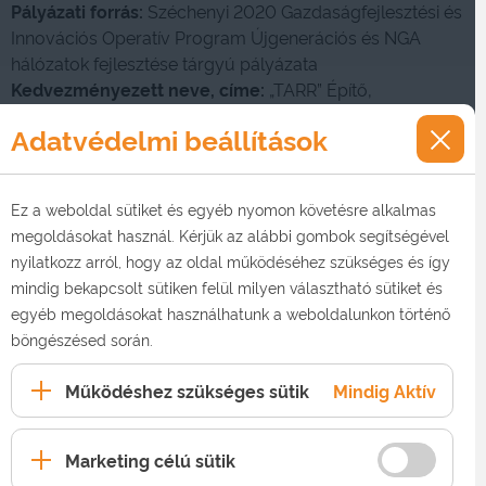
Pályázati forrás:
Széchenyi 2020 Gazdaságfejlesztési és
Innovációs Operatív Program Újgenerációs és NGA
hálózatok fejlesztése tárgyú pályázata
Kedvezményezett neve, címe:
„TARR” Építő,
Szolgáltató és Kereskedelmi Korlátolt Felelősségű
Adatvédelmi beállítások
Társaság, 7100 Szekszárd, Kadarka u. 18.
Projekt költségvetése:
300,22 millió Ft
Megítélt támogatás:
219,16 millió Ft
Ez a weboldal sütiket és egyéb nyomon követésre alkalmas
Támogatás mértéke:
73%
megoldásokat használ. Kérjük az alábbi gombok segítségével
Projekt befejezésének dátuma:
2020.08.04.
nyilatkozz arról, hogy az oldal működéséhez szükséges és így
mindig bekapcsolt sütiken felül milyen választható sütiket és
Projekt bemutatása:
egyéb megoldásokat használhatunk a weboldalunkon történő
A Gazdaságfejlesztési és Innovációs Operatív Program
böngészésed során.
3.4.1-2015-ös konstrukció célja a kevésbé fejlett
régiókban legalább 30 Mbps sávszélességet biztosító
Működéshez szükséges sütik
Mindig Aktív
hálózati infrastruktúra kiépítésének megvalósítása
újgenerációs szélessávú (NGA) technológia
fejlesztésével, azokon a településeken, ahol eddig nem
Marketing célú sütik
volt elérhető, elősegítve ez által a digitális szolgáltatások