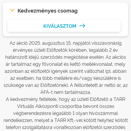
Kedvezményes csomag
KIVÁLASZTOM
Az akció 2025. augusztus 15. napjától visszavonásig
érvényes üzleti Előfizetők körében, legalább 2 év
határozott idejű szerződés megkötése esetén. Az akciós
ár tartalmaz egy fővonalat és kettő mellékvonalat, mely
azonban az előfizetői igények szerint változhat (pl. abban
az esetben, ha több mellékre és/vagy készülékre is
szüksége van az Előfizetőnek). A feltüntetett ár nettó ár, az
ÁFÁ-t nem tartalmazza.
A kedvezmény feltétele, hogy az üzleti Előfizető a TARR
Virtuális Alközponti csoportba bevont összes
végberendezésre legalább 1 olyan hívószámmal
rendelkezzen, melyet a TARR Kft.-vel kötött helyhez kötött
telefon szolgáltatásra vonatkozóan előfizetői szerződés