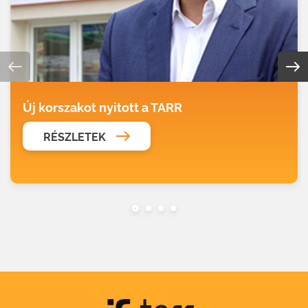
Új korszakot nyitott a TARR
RÉSZLETEK