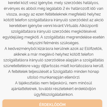
keretei közt vesz igénybe, mely szerződés hatályos,
érvényes és abból még legálabb 2 év határozott idő van
vissza, avagy az ezen feltételeknek megfelelő helyhez
kötött telefon szolgáltatásra irányuló szerződést az akció
keretében igénybe venni kívánt Virtuális Alközponti
szolgáltatásra irányuló szerződés megkötésével
egyidejűleg megköti. A szolgáltatás megrendelése esetén
helyszíni felmérés szükséges.
A kedvezményből kizárásra kerülnek azok az Előfizetők,
akiknek a már meglévő helyhez kötött telefon
szolgáltatásra irányuló szerződése alapján a szolgáltatás
szüneteltetésre vagy díjtartozás miatt korlátozásra került.
A feltételek teljesülését a Szolgáltató minden hónap
utolsó munkanapján ellenőrzi.
A tájékoztatás nem teljeskörű, nem minősül
ajánlattételnek, további részletekért érdeklődjön
ügyfélszolgálatainkon.
ÉRDEKLŐDÖM