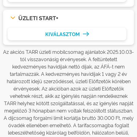
ÜZLETI START+
KIVÁLASZTOM
Az akciós TARR üzleti mobilcsomag ajánlatok 2025.10.03-
tól visszavonásig érvényesek. A feltüntetett
kedvezményes havidíjak nettó díjak, az ÁFÁ-t nem
tartalmazzák. A kedvezményes havidíjak 1 vagy 2 év
határozott idejű szerződéssel, üzleti Előfizetők körében
érvényesek. Az akcióban azok az üzleti Előfizetők
vehetnek részt, akik az igénylés napján rendelkeznek
TARR helyhez kötött szolgáltatással, és az igénylés napját
megelőző 3 hónapban nem voltak felszólított státuszban.
A díjcsomag forgalmi limit korlátja bruttó 30.000 Ft, mely
óvadék ellenében emelhető. A tarifacsomagba foglalt
lebeszélhetőség kizárólag belföldön, hálózaton belüli,