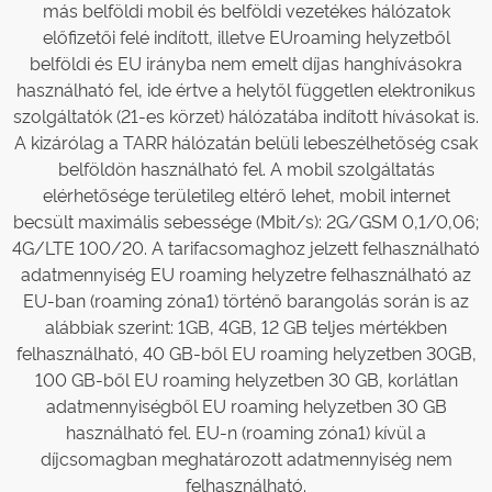
más belföldi mobil és belföldi vezetékes hálózatok
előfizetői felé indított, illetve EUroaming helyzetből
belföldi és EU irányba nem emelt díjas hanghívásokra
használható fel, ide értve a helytől független elektronikus
szolgáltatók (21-es körzet) hálózatába indított hívásokat is.
A kizárólag a TARR hálózatán belüli lebeszélhetőség csak
belföldön használható fel. A mobil szolgáltatás
elérhetősége területileg eltérő lehet, mobil internet
becsült maximális sebessége (Mbit/s): 2G/GSM 0,1/0,06;
4G/LTE 100/20. A tarifacsomaghoz jelzett felhasználható
adatmennyiség EU roaming helyzetre felhasználható az
EU-ban (roaming zóna1) történő barangolás során is az
alábbiak szerint: 1GB, 4GB, 12 GB teljes mértékben
felhasználható, 40 GB-ből EU roaming helyzetben 30GB,
100 GB-ből EU roaming helyzetben 30 GB, korlátlan
adatmennyiségből EU roaming helyzetben 30 GB
használható fel. EU-n (roaming zóna1) kívül a
díjcsomagban meghatározott adatmennyiség nem
felhasználható.